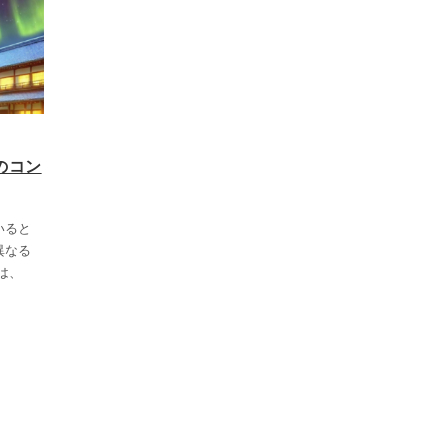
のコン
いると
異なる
は、